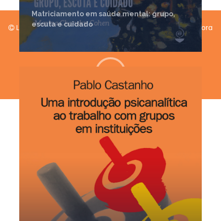
Matriciamento em saúde mental: grupo,
escuta e cuidado
Linear A-barca 2018. Todos os direitos reservados, Editora
LinearB.